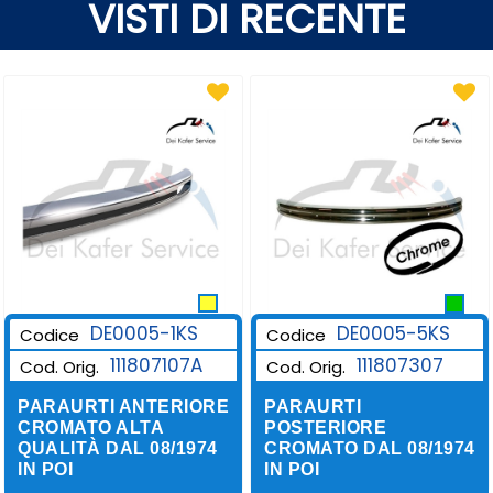
VISTI DI RECENTE
DE0005-1KS
DE0005-5KS
Codice
Codice
111807107A
111807307
Cod. Orig.
Cod. Orig.
PARAURTI ANTERIORE
PARAURTI
CROMATO ALTA
POSTERIORE
QUALITÀ DAL 08/1974
CROMATO DAL 08/1974
IN POI
IN POI