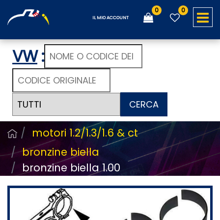
0
0
O
IL MIO ACCOUNT
VW
:
CERCA
motori 1.2/1.3/1.6 & ct
bronzine biella
bronzine biella 1.00