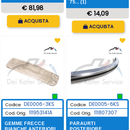
75... (1)
€ 81,98
€ 14,09
Quantità
ACQUISTA
Quantità
ACQUISTA
DE0006-3KS
DE0005-6KS
Codice
Codice
111953141A
111807307
Cod. Orig.
Cod. Orig.
GEMME FRECCE
PARAURTI
BIANCHE ANTERIORI
POSTERIORE