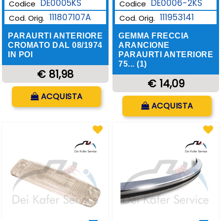
DE0006-2KS
DE0005KS
Codice
Codice
111953141
111807107A
Cod. Orig.
Cod. Orig.
GEMMA FRECCIA
PARAURTI ANTERIORE
ARANCIONE
CROMATO DAL 08/1974
PARAURTI ANTERIORE
IN POI
75... (1)
€ 81,98
€ 14,09
Quantità
ACQUISTA
Quantità
ACQUISTA