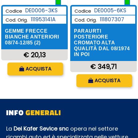
DE0006-3KS
DE0005-6KS
Codice
Codice
111953141A
111807307
Cod. Orig.
Cod. Orig.
GEMME FRECCE
PARAURTI
BIANCHE ANTERIORI
POSTERIORE
08/74-12/85 (2)
CROMATO ALTA
QUALITÀ DAL 08/1974
€ 20,13
IN POI
Quantità
€ 349,71
ACQUISTA
Quantità
ACQUISTA
INFO
GENERALI
La
Dei Kafer Sevice snc
opera nel settore
ricambi auto ed è specializzata nelle vetture