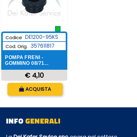
DE1200-95KS
Codice
357611817
Cod. Orig.
POMPA FRENI -
GOMMINO 08/71...
€ 4,10
Quantità
ACQUISTA
INFO
GENERALI
La
Dei Kafer Sevice snc
opera nel settore