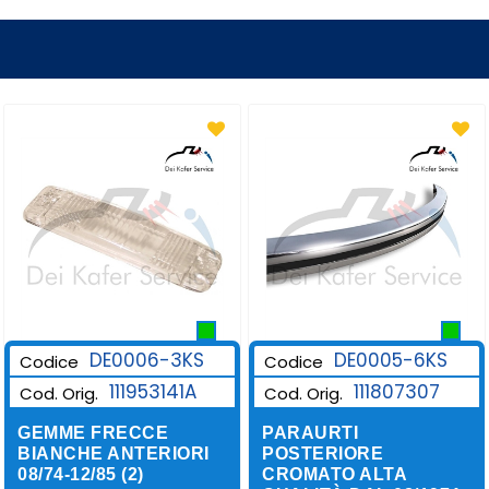
DE0006-3KS
DE0005-6KS
Codice
Codice
111953141A
111807307
Cod. Orig.
Cod. Orig.
GEMME FRECCE
PARAURTI
BIANCHE ANTERIORI
POSTERIORE
08/74-12/85 (2)
CROMATO ALTA