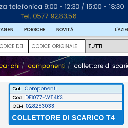
za telefonica 9:00 - 12:30 / 15:00 - 18:30
Tel. 0577 92.83.56
WAGEN
PORSCHE
NOVITÀ
L'AZI
carichi
componenti
collettore di scar
Componenti
Cat.
DE1077-WT4KS
Cod.
028253033
OEM
COLLETTORE DI SCARICO T4