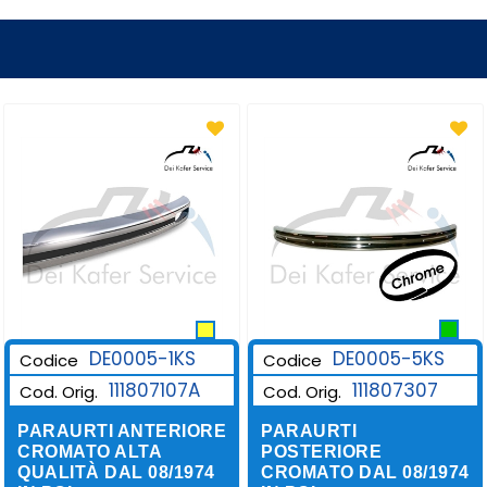
DE0005-1KS
DE0005-5KS
Codice
Codice
111807107A
111807307
Cod. Orig.
Cod. Orig.
PARAURTI ANTERIORE
PARAURTI
CROMATO ALTA
POSTERIORE
QUALITÀ DAL 08/1974
CROMATO DAL 08/1974