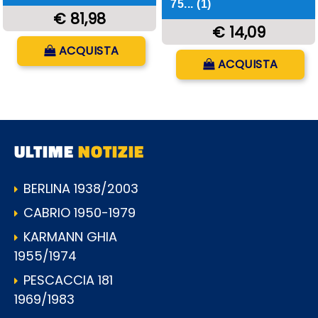
75... (1)
€ 81,98
€ 14,09
Quantità
ACQUISTA
Quantità
ACQUISTA
ULTIME
NOTIZIE
BERLINA 1938/2003
CABRIO 1950-1979
KARMANN GHIA
1955/1974
PESCACCIA 181
1969/1983