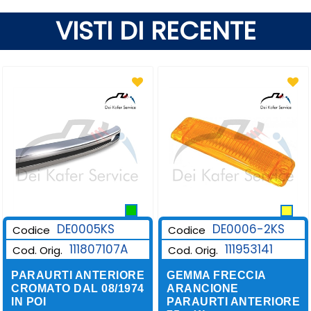
VISTI DI RECENTE
DE0006-2KS
DE0005KS
Codice
Codice
111953141
111807107A
Cod. Orig.
Cod. Orig.
GEMMA FRECCIA
PARAURTI ANTERIORE
ARANCIONE
CROMATO DAL 08/1974
PARAURTI ANTERIORE
IN POI