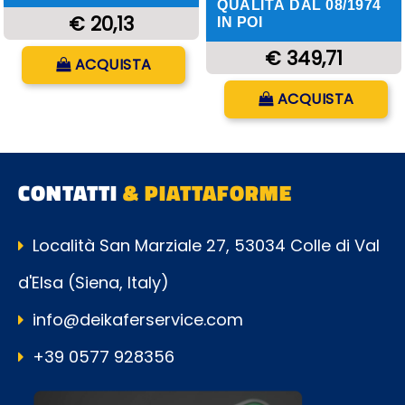
QUALITÀ DAL 08/1974
€ 20,13
IN POI
Quantità
€ 349,71
ACQUISTA
Quantità
ACQUISTA
CONTATTI
& PIATTAFORME
Località San Marziale 27, 53034 Colle di Val
d'Elsa (Siena, Italy)
info@deikaferservice.com
+39 0577 928356