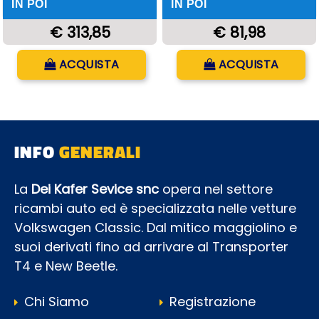
IN POI
IN POI
€ 313,85
€ 81,98
Quantità
Quantità
ACQUISTA
ACQUISTA
INFO
GENERALI
La
Dei Kafer Sevice snc
opera nel settore
ricambi auto ed è specializzata nelle vetture
Volkswagen Classic. Dal mitico maggiolino e
suoi derivati fino ad arrivare al Transporter
T4 e New Beetle.
Chi Siamo
Registrazione