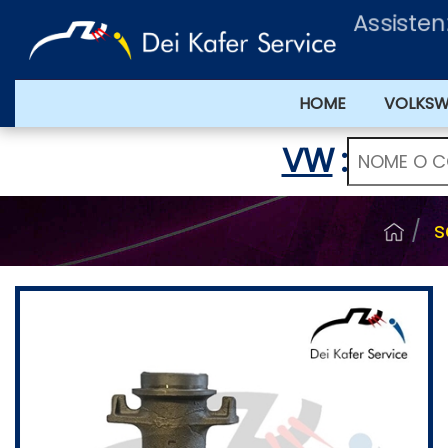
Assisten
HOME
VOLKS
VW
:
s