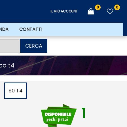
0
0
IL MIO ACCOUNT
ENDA
CONTATTI
CERCA
ico t4
90 T4
1