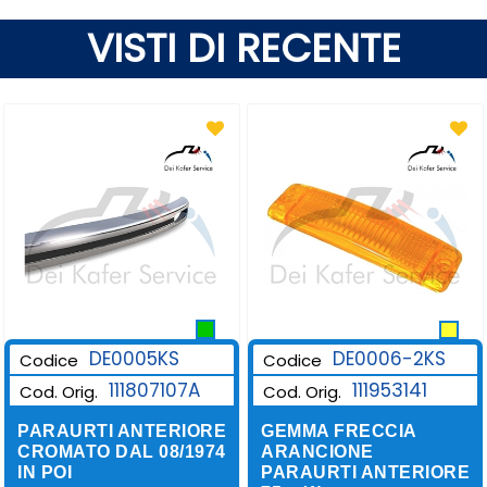
VISTI DI RECENTE
DE0006-2KS
DE0005KS
Codice
Codice
111953141
111807107A
Cod. Orig.
Cod. Orig.
GEMMA FRECCIA
PARAURTI ANTERIORE
ARANCIONE
CROMATO DAL 08/1974
PARAURTI ANTERIORE
IN POI