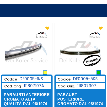
DE0005-1KS
DE0005-5KS
Codice
Codice
111807107A
111807307
Cod. Orig.
Cod. Orig.
PARAURTI ANTERIORE
PARAURTI
CROMATO ALTA
POSTERIORE
QUALITÀ DAL 08/1974
CROMATO DAL 08/1974