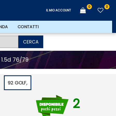
0
0
IL MIO ACCOUNT
ENDA
CONTATTI
CERCA
i 1.5d 76/79
92 GOLF,
2