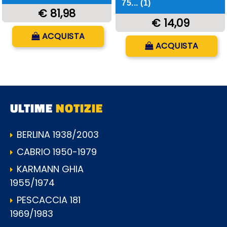
75... (1)
€ 81,98
€ 14,09
Quantità
ACQUISTA
Quantità
ACQUISTA
ULTIME
NOTIZIE
BERLINA 1938/2003
CABRIO 1950-1979
KARMANN GHIA
1955/1974
PESCACCIA 181
1969/1983