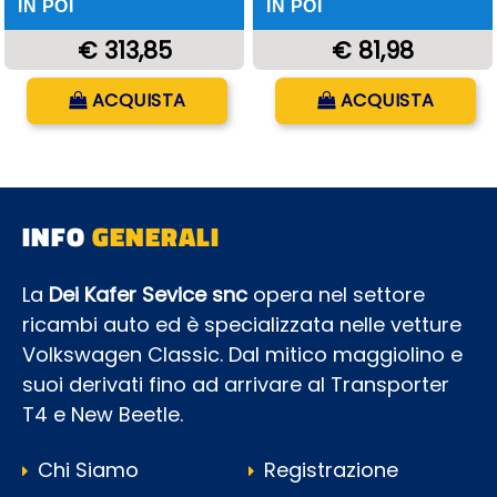
IN POI
IN POI
€ 313,85
€ 81,98
Quantità
Quantità
ACQUISTA
ACQUISTA
INFO
GENERALI
La
Dei Kafer Sevice snc
opera nel settore
ricambi auto ed è specializzata nelle vetture
Volkswagen Classic. Dal mitico maggiolino e
suoi derivati fino ad arrivare al Transporter
T4 e New Beetle.
Chi Siamo
Registrazione