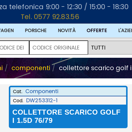
za telefonica 9:00 - 12:30 / 15:00 - 18:30
Tel. 0577 92.83.56
WAGEN
PORSCHE
NOVITÀ
L'AZI
i
componenti
collettore scarico golf 
Componenti
Cat.
DW253312-1
Cod.
COLLETTORE SCARICO GOLF
I 1.5D 76/79