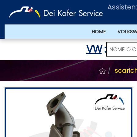
Assisten
HOME
VOLKS
VW
:
scarich