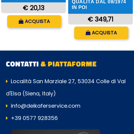
QUALITÀ DAL 08/1974
€ 20,13
IN POI
Quantità
€ 349,71
ACQUISTA
Quantità
ACQUISTA
CONTATTI
& PIATTAFORME
Località San Marziale 27, 53034 Colle di Val
d'Elsa (Siena, Italy)
info@deikaferservice.com
+39 0577 928356