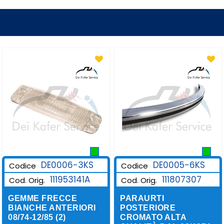
DE0006-3KS
DE0005-6KS
Codice
Codice
111953141A
111807307
Cod. Orig.
Cod. Orig.
GEMME FRECCE
PARAURTI
BIANCHE ANTERIORI
POSTERIORE
08/74-12/85 (2)
CROMATO ALTA