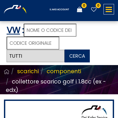
0
0
O
IL MIO ACCOUNT
VW
:
CERCA
scarichi
componenti
collettore scarico golf i 1.8cc (ex -
edx)