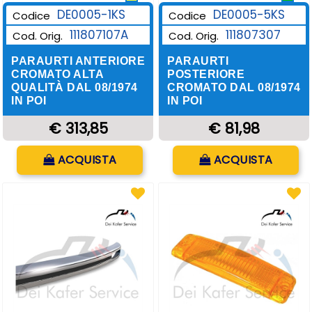
DE0005-1KS
DE0005-5KS
Codice
Codice
111807107A
111807307
Cod. Orig.
Cod. Orig.
PARAURTI ANTERIORE
PARAURTI
CROMATO ALTA
POSTERIORE
QUALITÀ DAL 08/1974
CROMATO DAL 08/1974
IN POI
IN POI
€ 313,85
€ 81,98
Quantità
Quantità
ACQUISTA
ACQUISTA