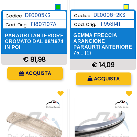
DE0006-2KS
DE0005KS
Codice
Codice
111953141
111807107A
Cod. Orig.
Cod. Orig.
GEMMA FRECCIA
PARAURTI ANTERIORE
ARANCIONE
CROMATO DAL 08/1974
PARAURTI ANTERIORE
IN POI
75... (1)
€ 81,98
€ 14,09
Quantità
ACQUISTA
Quantità
ACQUISTA