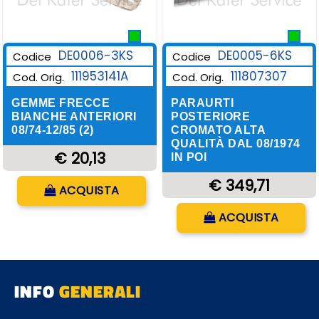
DE0006-3KS
DE0005-6KS
Codice
Codice
111953141A
111807307
Cod. Orig.
Cod. Orig.
GEMME FRECCE
PARAURTI
BIANCHE ANTERIORI
POSTERIORE
08/74-12/85 (2)
CROMATO ALTA
QUALITÀ DAL 08/1974
€ 20,13
IN POI
Quantità
€ 349,71
ACQUISTA
Quantità
ACQUISTA
INFO
GENERALI