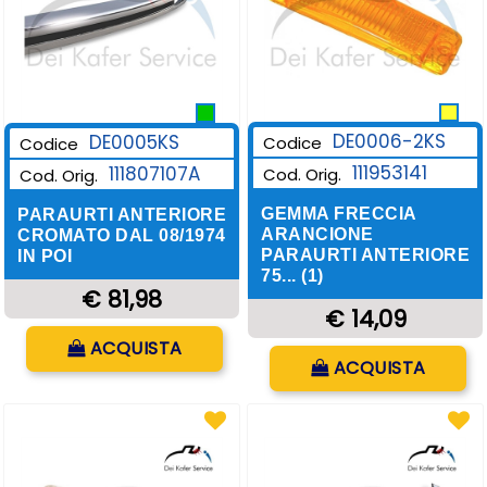
DE0006-2KS
DE0005KS
Codice
Codice
111953141
111807107A
Cod. Orig.
Cod. Orig.
GEMMA FRECCIA
PARAURTI ANTERIORE
ARANCIONE
CROMATO DAL 08/1974
PARAURTI ANTERIORE
IN POI
75... (1)
€ 81,98
€ 14,09
Quantità
ACQUISTA
Quantità
ACQUISTA