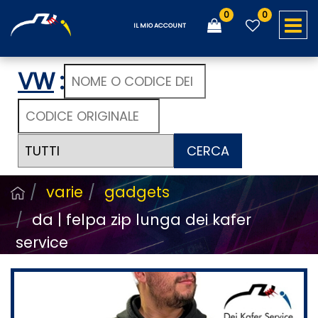
0
0
O
IL MIO ACCOUNT
VW
:
CERCA
varie
gadgets
da | felpa zip lunga dei kafer
service