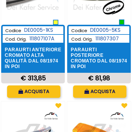
DE0005-1KS
DE0005-5KS
Codice
Codice
111807107A
111807307
Cod. Orig.
Cod. Orig.
PARAURTI ANTERIORE
PARAURTI
CROMATO ALTA
POSTERIORE
QUALITÀ DAL 08/1974
CROMATO DAL 08/1974
IN POI
IN POI
€ 313,85
€ 81,98
Quantità
Quantità
ACQUISTA
ACQUISTA