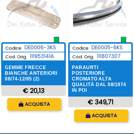
DE0006-3KS
DE0005-6KS
Codice
Codice
111953141A
111807307
Cod. Orig.
Cod. Orig.
GEMME FRECCE
PARAURTI
BIANCHE ANTERIORI
POSTERIORE
08/74-12/85 (2)
CROMATO ALTA
QUALITÀ DAL 08/1974
€ 20,13
IN POI
Quantità
€ 349,71
ACQUISTA
Quantità
ACQUISTA