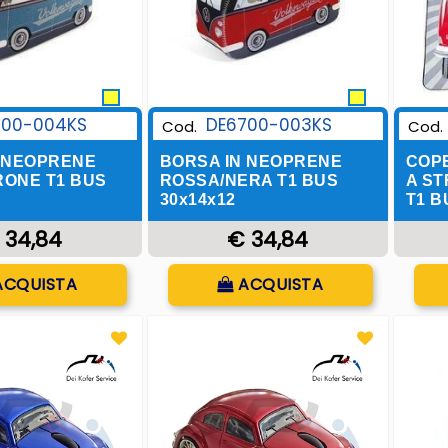
700-004KS
DE6700-003KS
Cod.
Cod.
 NEOPRENE
BORSA IN NEOPRENE
COPE
ONE T1 BUS
ROSSA/NERA T1 BUS
A ST
30x14x12
T1 B
 34,84
€ 34,84
uantità
Quantità
ACQUISTA
ACQUISTA