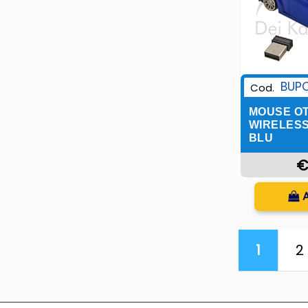
BUP
Cod.
MOUSE OT
WIRELESS
BLU
€
Q
1
2