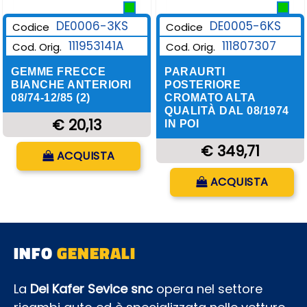
DE0006-3KS
DE0005-6KS
Codice
Codice
111953141A
111807307
Cod. Orig.
Cod. Orig.
GEMME FRECCE
PARAURTI
BIANCHE ANTERIORI
POSTERIORE
08/74-12/85 (2)
CROMATO ALTA
QUALITÀ DAL 08/1974
€ 20,13
IN POI
Quantità
€ 349,71
ACQUISTA
Quantità
ACQUISTA
INFO
GENERALI
La
Dei Kafer Sevice snc
opera nel settore