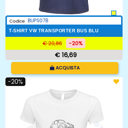
BUPS07B
Codice
T-SHIRT VW TRANSPORTER BUS BLU
€ 20,86
-20%
€ 16,69
Quantità
ACQUISTA
-20%