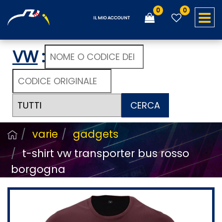
0
0
O
IL MIO ACCOUNT
VW
:
CERCA
varie
gadgets
t-shirt vw transporter bus rosso
borgogna