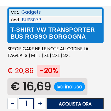
Gadgets
Cat.
BUPS07R
Cod.
T-SHIRT VW TRANSPORTER
BUS ROSSO BORGOGNA
SPECIFICARE NELLE NOTE ALL'ORDINE LA
TAGLIA: S | M | L | XL | 2XL | 3XL
€ 20,86
-20%
€ 16,69
iva inclusa
Quantità
ACQUISTA ORA