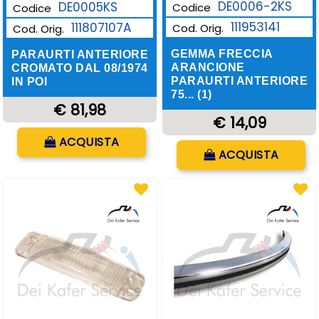
DE0006-2KS
DE0005KS
Codice
Codice
111953141
111807107A
Cod. Orig.
Cod. Orig.
GEMMA FRECCIA
PARAURTI ANTERIORE
ARANCIONE
CROMATO DAL 08/1974
PARAURTI ANTERIORE
IN POI
75... (1)
€ 81,98
€ 14,09
Quantità
ACQUISTA
Quantità
ACQUISTA