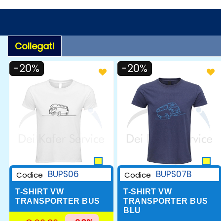
Collegati
-20%
-20%
BUPS06
BUPS07B
Codice
Codice
T-SHIRT VW
T-SHIRT VW
TRANSPORTER BUS
TRANSPORTER BUS
BLU