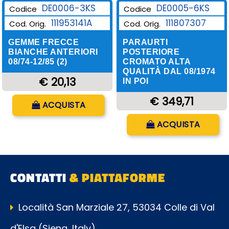
DE0006-3KS
DE0005-6KS
Codice
Codice
111953141A
111807307
Cod. Orig.
Cod. Orig.
GEMME FRECCE
PARAURTI
BIANCHE ANTERIORI
POSTERIORE
08/74-12/85 (2)
CROMATO ALTA
QUALITÀ DAL 08/1974
€ 20,13
IN POI
Quantità
€ 349,71
ACQUISTA
Quantità
ACQUISTA
CONTATTI
& PIATTAFORME
Località San Marziale 27, 53034 Colle di Val
d'Elsa (Siena, Italy)