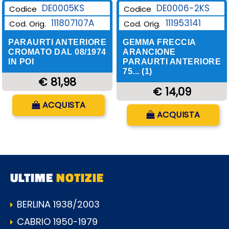
DE0006-2KS
DE0005KS
Codice
Codice
111953141
111807107A
Cod. Orig.
Cod. Orig.
GEMMA FRECCIA
PARAURTI ANTERIORE
ARANCIONE
CROMATO DAL 08/1974
PARAURTI ANTERIORE
IN POI
75... (1)
€ 81,98
€ 14,09
Quantità
ACQUISTA
Quantità
ACQUISTA
ULTIME
NOTIZIE
BERLINA 1938/2003
CABRIO 1950-1979