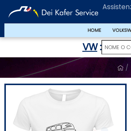
Assiste
HOME
VOLKS
VW
: