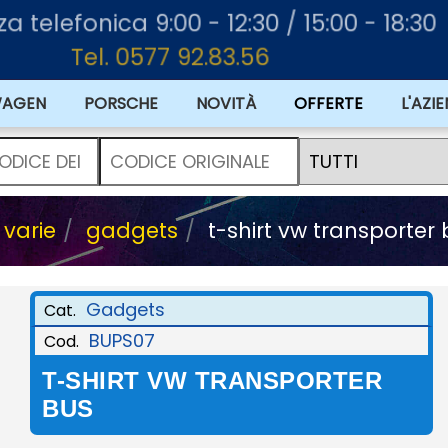
nza telefonica 9:00 - 12:30 / 15:00 - 18:30
Tel. 0577 92.83.56
WAGEN
PORSCHE
NOVITÀ
L'AZI
varie
gadgets
t-shirt vw transporter
Gadgets
Cat.
BUPS07
Cod.
T-SHIRT VW TRANSPORTER
BUS