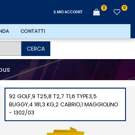
0
0
IL MIO ACCOUNT
ENDA
CONTATTI
CERCA
 bus
92 GOLF,9 T25,8 T2,7 T1,6 TYPE3,5
BUGGY,4 181,3 KG,2 CABRIO,1 MAGGIOLINO
- 1302/03