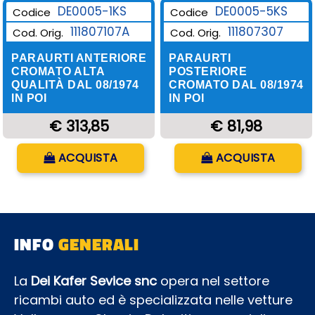
DE0005-1KS
DE0005-5KS
Codice
Codice
111807107A
111807307
Cod. Orig.
Cod. Orig.
PARAURTI ANTERIORE
PARAURTI
CROMATO ALTA
POSTERIORE
QUALITÀ DAL 08/1974
CROMATO DAL 08/1974
IN POI
IN POI
€ 313,85
€ 81,98
Quantità
Quantità
ACQUISTA
ACQUISTA
INFO
GENERALI
La
Dei Kafer Sevice snc
opera nel settore
ricambi auto ed è specializzata nelle vetture