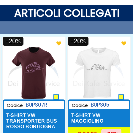
ARTICOLI COLLEGATI
-20%
-20%
BUPS07R
BUPS05
Codice
Codice
T-SHIRT VW
T-SHIRT VW
TRANSPORTER BUS
MAGGIOLINO
ROSSO BORGOGNA