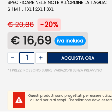
SPECIFICARE NELLE NOTE ALL'ORDINE LA TAGLIA:
S | M | L | XL | 2XL | 3XL
€ 20,86
-20%
€ 16,69
iva inclusa
Quantità
ACQUISTA ORA
* I PREZZI POSSONO SUBIRE VARIAZIONI SENZA PREAVVISO
Questi prodotti sono progettati per essere utiliz
o usati per altri scopi. L'installazione deve ess