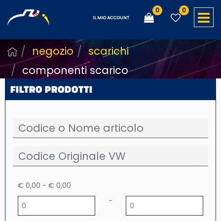
0
0
O
IL MIO ACCOUNT
negozio
scarichi
componenti scarico
FILTRO PRODOTTI
€ 0,00 - € 0,00
Prezzo minimo
Prezzo massimo
-