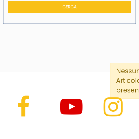
Nessu
Articol
presen