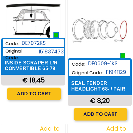
Wishlist
Wishlist
DE7072KS
Code:
Original
151837473
Code:
DE0609-1KS
INSIDE SCRAPER L/R
Code:
CONVERTIBLE 65-79
111941129
Original Code:
€ 18,45
SEAL FENDER
HEADLIGHT 68- / PAIR
Quantity
ADD TO CART
€ 8,20
Quantity
ADD TO CART
Add to
Add to