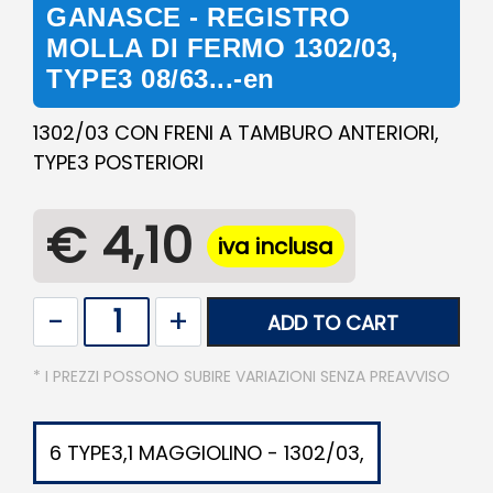
GANASCE - REGISTRO
MOLLA DI FERMO 1302/03,
TYPE3 08/63...-en
1302/03 CON FRENI A TAMBURO ANTERIORI,
TYPE3 POSTERIORI
€ 4,10
iva inclusa
Quantity
ADD TO CART
* I PREZZI POSSONO SUBIRE VARIAZIONI SENZA PREAVVISO
6 TYPE3,1 MAGGIOLINO - 1302/03,