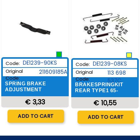
Wishlist
Wishlist
DE1239-90KS
DE1239-08KS
Code:
Code:
Original
211609185A
Original
113 698
Code:
Code:
537C
SPRING BRAKE
BRAKESPRINGKIT
ADJUSTMENT
REAR TYPE1 65-
€ 3,33
€ 10,55
Quantity
Quantity
ADD TO CART
ADD TO CART