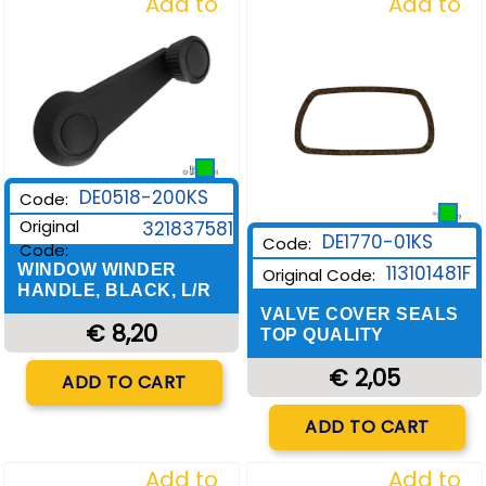
Add to
Add to
Wishlist
Wishlist
DE0518-200KS
Code:
Original
321837581
DE1770-01KS
Code:
Code:
WINDOW WINDER
113101481F
Original Code:
HANDLE, BLACK, L/R
VALVE COVER SEALS
€ 8,20
TOP QUALITY
Quantity
€ 2,05
ADD TO CART
Quantity
ADD TO CART
Add to
Add to