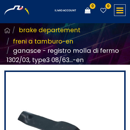
0
0
O
IL MIO ACCOUNT
brake departement
freni a tamburo-en
ganasce - registro molla di fermo
1302/03, type3 08/63...-en