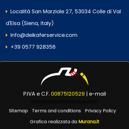
Località San Marziale 27, 53034 Colle di Val
d'Elsa (Siena, Italy)
info@deikaferservice.com
+39 0577 928356
P.IVA e C.F.
00875120529
| e-mail
info@deikaferservice.com
Sitemap
Terms and conditions
Privacy Policy
Grafica realizzata da
Murana.it
Powered by
Passepartout
Designed by Murana.it