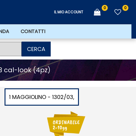
0
0
IL MIO ACCOUNT
ENDA
CONTATTI
CERCA
3 cal-look (4pz)
1 MAGGIOLINO - 1302/03,