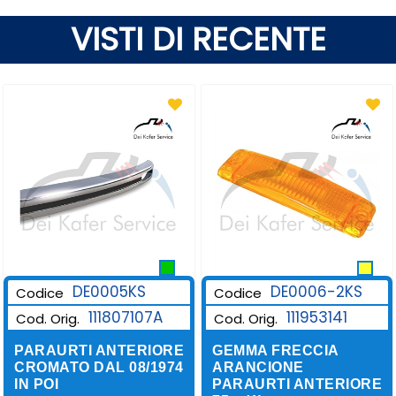
VISTI DI RECENTE
DE0006-2KS
DE0005KS
Codice
Codice
111953141
111807107A
Cod. Orig.
Cod. Orig.
GEMMA FRECCIA
PARAURTI ANTERIORE
ARANCIONE
CROMATO DAL 08/1974
PARAURTI ANTERIORE
IN POI