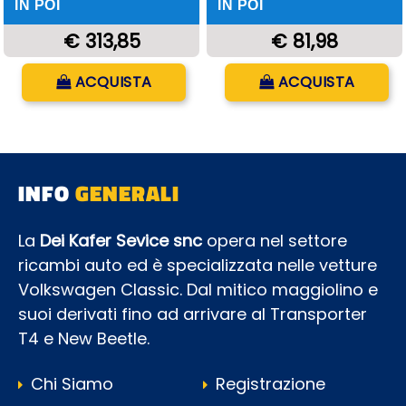
IN POI
IN POI
€ 313,85
€ 81,98
Quantità
Quantità
ACQUISTA
ACQUISTA
INFO
GENERALI
La
Dei Kafer Sevice snc
opera nel settore
ricambi auto ed è specializzata nelle vetture
Volkswagen Classic. Dal mitico maggiolino e
suoi derivati fino ad arrivare al Transporter
T4 e New Beetle.
Chi Siamo
Registrazione