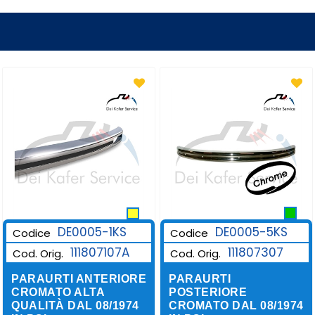
DE0005-1KS
DE0005-5KS
Codice
Codice
111807107A
111807307
Cod. Orig.
Cod. Orig.
PARAURTI ANTERIORE
PARAURTI
CROMATO ALTA
POSTERIORE
QUALITÀ DAL 08/1974
CROMATO DAL 08/1974