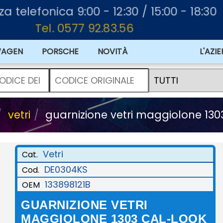
za telefonica 9:00 - 12:30 / 15:00 - 18:30
Tel. 0577 92.83.56
WAGEN
PORSCHE
NOVITÀ
L'AZI
vetri
guarnizione vetri maggiolone 130
Vetri
Cat.
DE0304KS
Cod.
133898121B
OEM
GUARNIZIONE VETRI
MAGGIOLONE 1303 CAL-LOOK