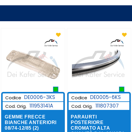
DE0006-3KS
DE0005-6KS
Codice
Codice
111953141A
111807307
Cod. Orig.
Cod. Orig.
GEMME FRECCE
PARAURTI
BIANCHE ANTERIORI
POSTERIORE
08/74-12/85 (2)
CROMATO ALTA