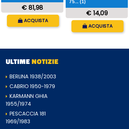
75... (1)
€ 81,98
€ 14,09
Quantità
ACQUISTA
Quantità
ACQUISTA
ULTIME
NOTIZIE
BERLINA 1938/2003
CABRIO 1950-1979
KARMANN GHIA
1955/1974
PESCACCIA 181
1969/1983