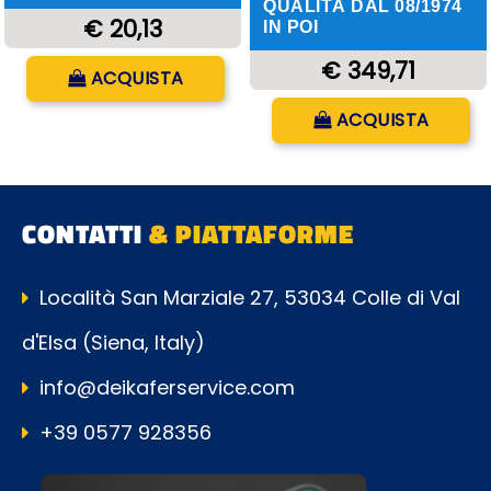
QUALITÀ DAL 08/1974
€ 20,13
IN POI
Quantità
€ 349,71
ACQUISTA
Quantità
ACQUISTA
CONTATTI
& PIATTAFORME
Località San Marziale 27, 53034 Colle di Val
d'Elsa (Siena, Italy)
info@deikaferservice.com
+39 0577 928356