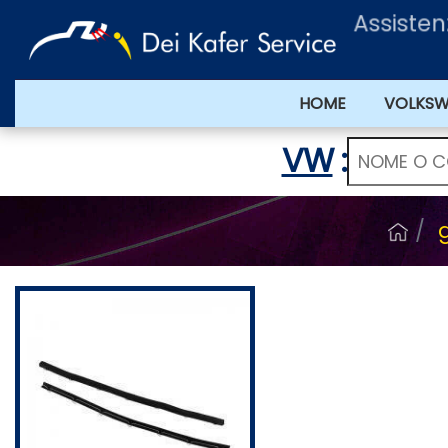
Assiste
HOME
VOLKS
VW
: