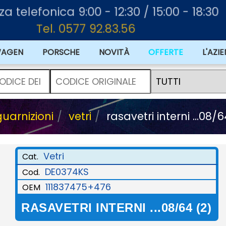
nza telefonica 9:00 - 12:30 / 15:00 - 18:30
Tel. 0577 92.83.56
WAGEN
PORSCHE
NOVITÀ
OFFERTE
L'AZI
guarnizioni
vetri
rasavetri interni ...08/6
Vetri
Cat.
DE0374KS
Cod.
111837475+476
OEM
RASAVETRI INTERNI ...08/64 (2)