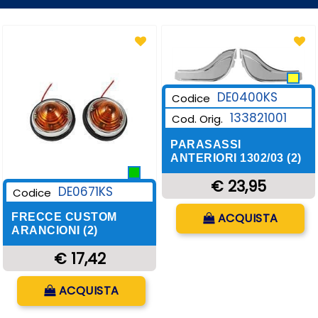
DE0400KS
Codice
133821001
Cod. Orig.
PARASASSI
ANTERIORI 1302/03 (2)
€ 23,95
DE0671KS
Codice
Quantità
ACQUISTA
FRECCE CUSTOM
ARANCIONI (2)
€ 17,42
Quantità
ACQUISTA