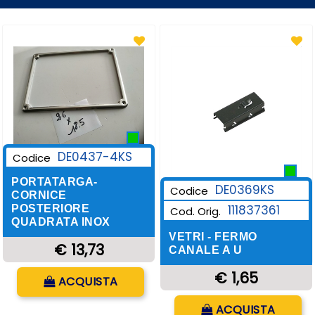
DE0437-4KS
Codice
PORTATARGA-
DE0369KS
Codice
CORNICE
111837361
POSTERIORE
Cod. Orig.
QUADRATA INOX
VETRI - FERMO
€ 13,73
CANALE A U
Quantità
€ 1,65
ACQUISTA
Quantità
ACQUISTA