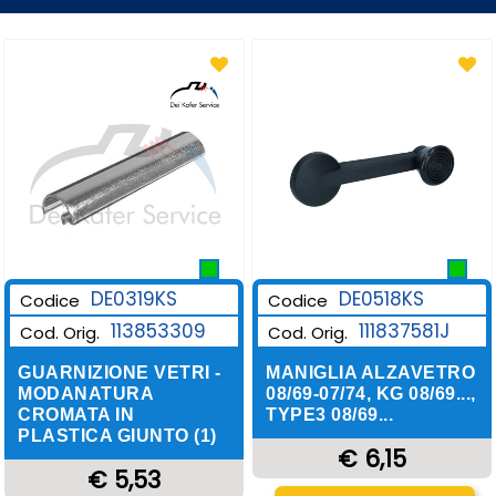
DE0319KS
DE0518KS
Codice
Codice
113853309
111837581J
Cod. Orig.
Cod. Orig.
GUARNIZIONE VETRI -
MANIGLIA ALZAVETRO
MODANATURA
08/69-07/74, KG 08/69...,
CROMATA IN
TYPE3 08/69...
PLASTICA GIUNTO (1)
€ 6,15
€ 5,53
Quantità